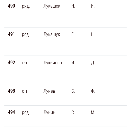
490
ряд.
Лукашок
Н.
И.
491
ряд.
Лукашук
Е.
Н.
492
л-т
Лукьянов
И.
Д.
493
с-т
Лунев
С.
Ф.
494
ряд.
Лунин
С.
М.