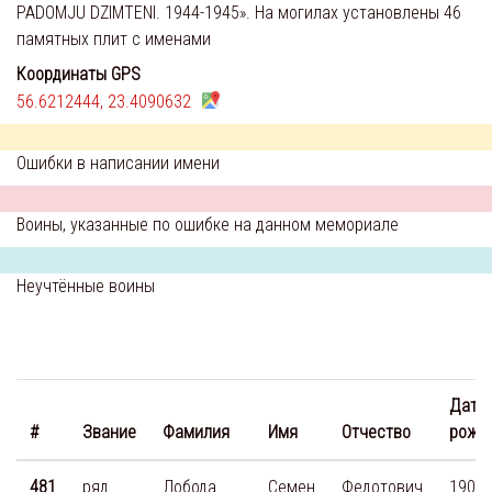
PADOMJU DZIMTENI. 1944-1945». На могилах установлены 46
памятных плит с именами
Координаты GPS
56.6212444, 23.4090632
Ошибки в написании имени
Воины, указанные по ошибке на данном мемориале
Неучтённые воины
Дата
#
Звание
Фамилия
Имя
Отчество
рожд
481
ряд.
Лобода
Семен
Федотович
1909