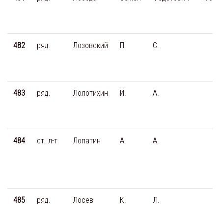
482
ряд.
Лозовский
П.
С.
483
ряд.
Лолотихин
И.
А.
484
ст. л-т
Лопатин
А.
А.
485
ряд.
Лосев
К.
Л.