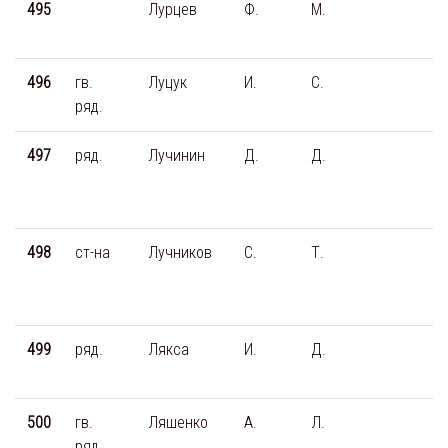
495
Лурцев
Ф.
М.
496
гв.
Луцук
И.
С.
ряд.
497
ряд.
Лучинин
Д.
Д.
498
ст-на
Лучников
С.
Т.
499
ряд.
Лякса
И.
Д.
500
гв.
Ляшенко
А.
Л.
ряд.