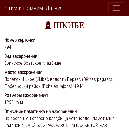
Чтим и Помним. Латвия
ШКИБЕ
Номер карточки
794
Вид захоронения
Воинское братское кладбище
Место захоронения
Посёлок Шкибе (Šķibe), волость Берзес (Bērzes pagasts),
Добельский район (Dobeles rajons), 1944
Размеры захоронения
1250 кв.м.
Описание памятника на захоронении
На восточной стороне кладбища установлен памятник с
надписью: «MŪŽĪGA SLAVA VAROŅIEM KAS KRITUŠI PAR