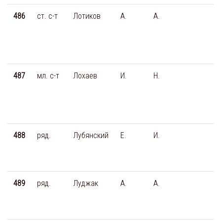
486
ст. с-т
Лотиков
А.
А.
487
мл. с-т
Лохаев
И.
Н.
488
ряд.
Лубянский
Е.
И.
489
ряд.
Луджак
А.
А.