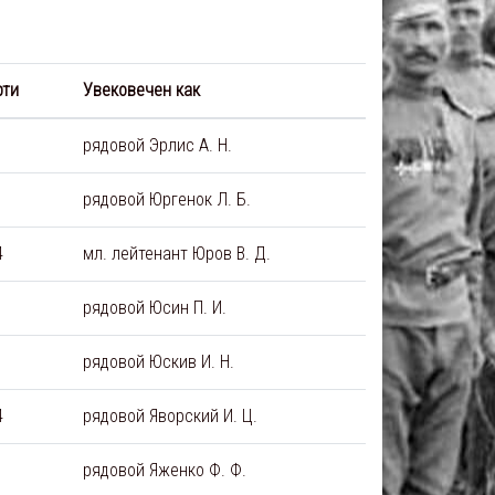
рти
Увековечен как
рядовой Эрлис А. Н.
рядовой Юргенок Л. Б.
4
мл. лейтенант Юров В. Д.
рядовой Юсин П. И.
рядовой Юскив И. Н.
4
рядовой Яворский И. Ц.
рядовой Яженко Ф. Ф.