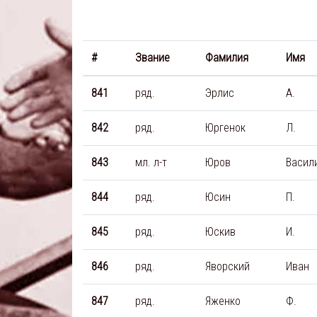
#
Звание
Фамилия
Имя
841
ряд.
Эрлис
А.
842
ряд.
Юргенок
Л.
843
мл. л-т
Юров
Васил
844
ряд.
Юсин
П.
845
ряд.
Юскив
И.
846
ряд.
Яворский
Иван
847
ряд.
Яженко
Ф.