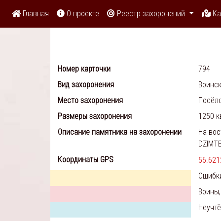
Главная
О проекте
Реестр захоронений
Ка
Номер карточки
794
Вид захоронения
Воинск
Место захоронения
Посёло
Размеры захоронения
1250 к
Описание памятника на захоронении
На вос
DZIMTE
Координаты GPS
56.621
Ошибк
Воины,
Неучт