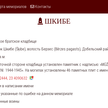
рта мемориалов
Контакты
ШКИБЕ
ое братское кладбище
к Шкибе (Šķibe), волость Берзес (Bērzes pagasts), Добельский рай
в.м.
точной стороне кладбища установлен памятник с надписью: «MŪ
NI. 1944-1945». На могилах установлены 46 памятных плит с име
2444, 23.4090632
и в написании имени
 указанные по ошибке на данном мемориале
ённые воины