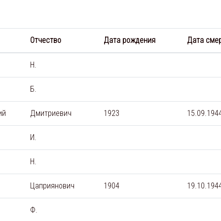
Отчество
Дата рождения
Дата сме
Н.
Б.
ий
Дмитриевич
1923
15.09.194
И.
Н.
Цаприянович
1904
19.10.194
Ф.