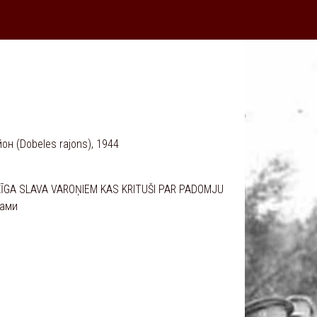
он (Dobeles rajons), 1944
ŽĪGA SLAVA VAROŅIEM KAS KRITUŠI PAR PADOMJU
нами