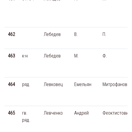
462
Лебедев
В.
П.
463
к-н
Лебедев
М.
Ф.
464
ряд.
Левковец
Емельян
Митрофанович
465
гв.
Левченко
Андрей
Феоктистович
ряд.