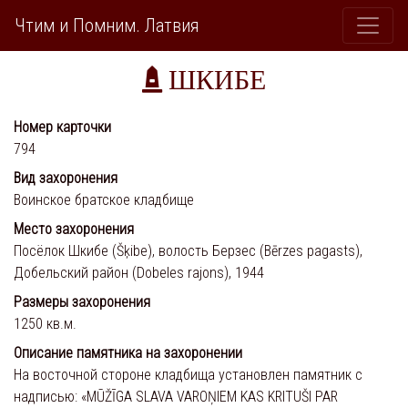
Чтим и Помним. Латвия
ШКИБЕ
Номер карточки
794
Вид захоронения
Воинское братское кладбище
Место захоронения
Посёлок Шкибе (Šķibe), волость Берзес (Bērzes pagasts),
Добельский район (Dobeles rajons), 1944
Размеры захоронения
1250 кв.м.
Описание памятника на захоронении
На восточной стороне кладбища установлен памятник с
надписью: «MŪŽĪGA SLAVA VAROŅIEM KAS KRITUŠI PAR