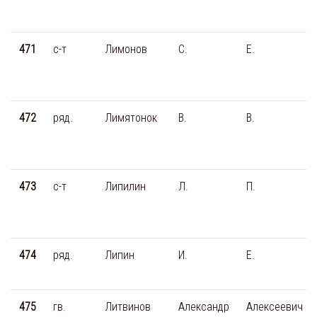
471
с-т
Лимонов
С.
Е.
472
ряд.
Лимятонок
В.
В.
473
с-т
Липилин
Л.
П.
474
ряд.
Липин
И.
Е.
475
гв.
Литвинов
Александр
Алексеевич