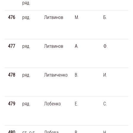
ряд.
476
ряд.
Литвинов
М.
Б.
477
ряд.
Литвинов
А.
Ф.
478
ряд.
Литвиченко
В.
И.
479
ряд.
Лобенко
Е.
С.
480
ст. с-т
Лобода
В.
Н.