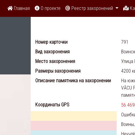
Главная
О проекте
Реестр захоронений
Ка
Номер карточки
791
Вид захоронения
Воинск
Место захоронения
Улица 
Размеры захоронения
4200 к
Описание памятника на захоронении
На южн
VĀCU F
памятн
Координаты GPS
56.469
Ошибк
Воины,
Неучт