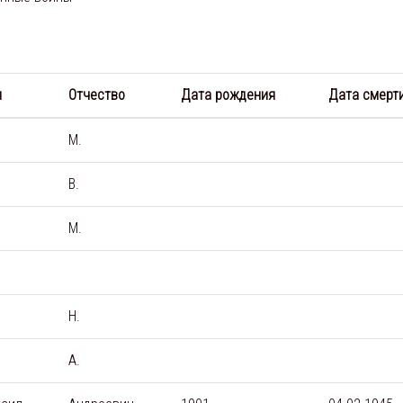
я
Отчество
Дата рождения
Дата смерт
М.
В.
М.
Н.
А.