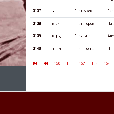
3137
ряд.
Светляков
Вас
3138
гв. л-т
Светогоров
Ник
3139
гв. ряд.
Свечников
Але
3140
ст. с-т
Свинаренко
Н.
Первая страница
Пред.
150
151
152
153
154