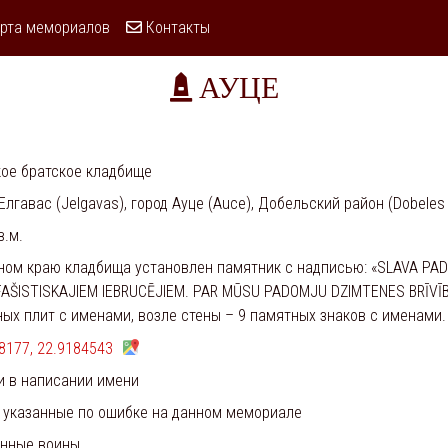
рта мемориалов
Контакты
АУЦЕ
ое братское кладбище
Елгавас (Jelgavas), город Ауце (Auce), Добельский район (Dobeles 
в.м.
ом краю кладбища установлен памятник с надписью: «SLAVA PAD
AŠISTISKAJIEM IEBRUCĒJIEM. PAR MŪSU PADOMJU DZIMTENES BRĪVĪ
ых плит с именами, возле стены – 9 памятных знаков с именами.
8177, 22.9184543
и в написании имени
 указанные по ошибке на данном мемориале
ённые воины