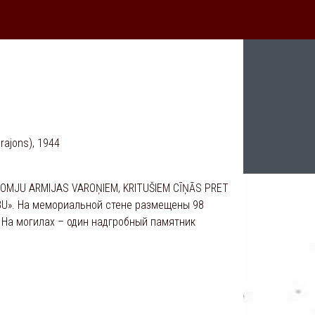
rajons), 1944
OMJU ARMIJAS VAROŅIEM, KRITUŠIEM CĪŅĀS PRET
BU». На мемориальной стене размещены 98
 На могилах – один надгробный памятник