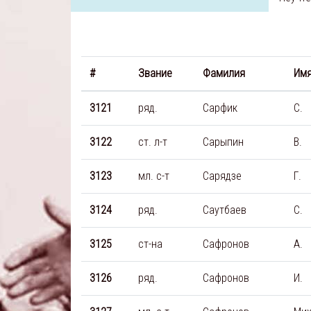
#
Звание
Фамилия
Им
3121
ряд.
Сарфик
С.
3122
ст. л-т
Сарыпин
В.
3123
мл. с-т
Сарядзе
Г.
3124
ряд.
Саутбаев
С.
3125
ст-на
Сафронов
А.
3126
ряд.
Сафронов
И.