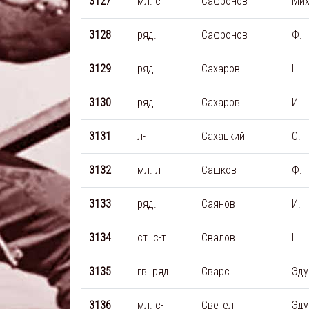
3127
мл. с-т
Сафронов
Мих
3128
ряд.
Сафронов
Ф.
3129
ряд.
Сахаров
Н.
3130
ряд.
Сахаров
И.
3131
л-т
Сахацкий
О.
3132
мл. л-т
Сашков
Ф.
3133
ряд.
Саянов
И.
3134
ст. с-т
Свалов
Н.
3135
гв. ряд.
Сварс
Эду
3136
мл. с-т
Светел
Эду