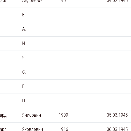
аил
Андреевич
1901
04.02.1945
В.
А.
И.
Я.
С.
Г.
П.
ард
Янисович
1909
05.03.1945
ард
Яковлевич
1916
06.03.1945