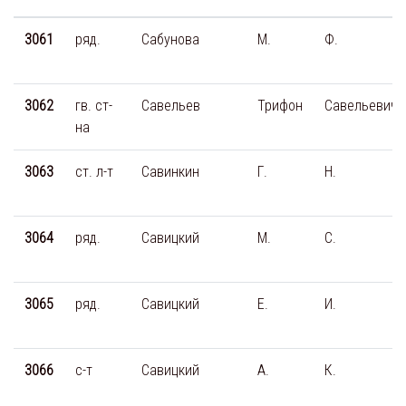
3061
ряд.
Сабунова
М.
Ф.
3062
гв. ст-
Савельев
Трифон
Савельевич
на
3063
ст. л-т
Савинкин
Г.
Н.
3064
ряд.
Савицкий
М.
С.
3065
ряд.
Савицкий
Е.
И.
3066
с-т
Савицкий
А.
К.