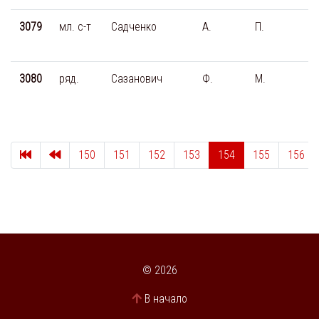
3079
мл. с-т
Садченко
А.
П.
3080
ряд.
Сазанович
Ф.
М.
Первая страница
Пред.
150
151
152
153
154
155
156
© 2026
В начало