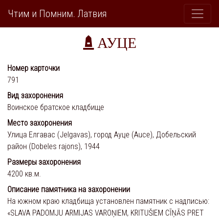
Чтим и Помним. Латвия
АУЦЕ
Номер карточки
791
Вид захоронения
Воинское братское кладбище
Место захоронения
Улица Елгавас (Jelgavas), город Ауце (Auce), Добельский
район (Dobeles rajons), 1944
Размеры захоронения
4200 кв.м.
Описание памятника на захоронении
На южном краю кладбища установлен памятник с надписью:
«SLAVA PADOMJU ARMIJAS VAROŅIEM, KRITUŠIEM CĪŅĀS PRET