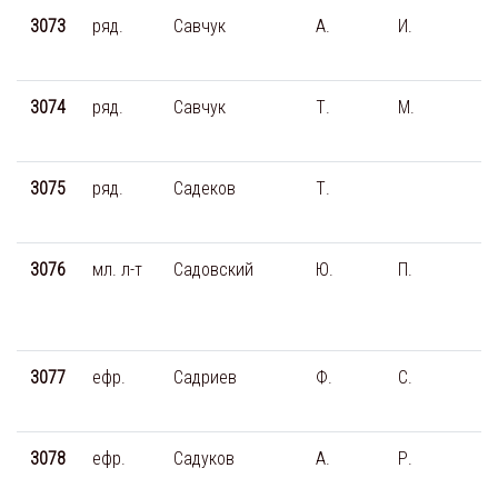
3073
ряд.
Савчук
А.
И.
3074
ряд.
Савчук
Т.
М.
3075
ряд.
Садеков
Т.
3076
мл. л-т
Садовский
Ю.
П.
3077
ефр.
Садриев
Ф.
С.
3078
ефр.
Садуков
А.
Р.