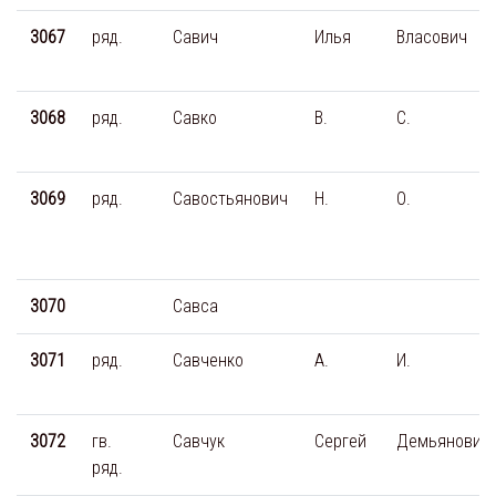
3067
ряд.
Савич
Илья
Власович
3068
ряд.
Савко
В.
С.
3069
ряд.
Савостьянович
Н.
О.
3070
Савса
3071
ряд.
Савченко
А.
И.
3072
гв.
Савчук
Сергей
Демьянович
ряд.