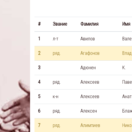
#
Звание
Фамилия
Имя
1
л-т
Авилов
Вале
2
ряд.
Агафонов
Влад
3
Адюнен
К.
4
ряд.
Алексеев
Паве
5
к-н
Алексеев
Анат
6
ряд.
Алексен
Бла
7
ряд.
Алимпиев
Нико