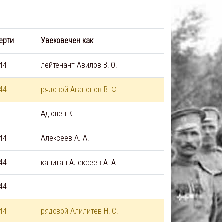
ерти
Увековечен как
44
лейтенант Авилов В. О.
44
рядовой Агапонов В. Ф.
Адюнен К.
44
Алексеев А. А.
44
капитан Алексеев А. А.
44
44
рядовой Алилитев Н. С.