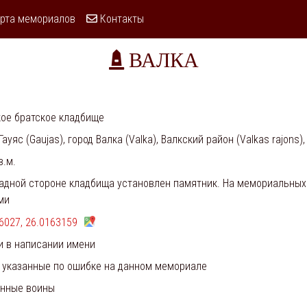
рта мемориалов
Контакты
ВАЛКА
ое братское кладбище
Гауяс (Gaujas), город Валка (Valka), Валкский район (Valkas rajons),
в.м.
адной стороне кладбища установлен памятник. На мемориальных
ми
6027, 26.0163159
и в написании имени
 указанные по ошибке на данном мемориале
ённые воины