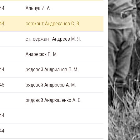
44
Альчук И. А.
44
сержант Андреханов С. В.
ст. сержант Андреев М. Я.
Андресюк П. М.
44
рядовой Андрианов П. М.
45
рядовой Андросов А. М.
рядовой Андрюшенко А. Е.
44
44