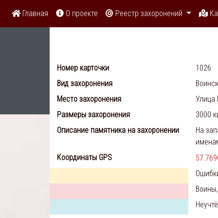
Главная
О проекте
Реестр захоронений
Ка
Номер карточки
1026
Вид захоронения
Воинск
Место захоронения
Улица 
Размеры захоронения
3000 к
Описание памятника на захоронении
На зап
имена
Координаты GPS
57.769
Ошибк
Воины,
Неучт