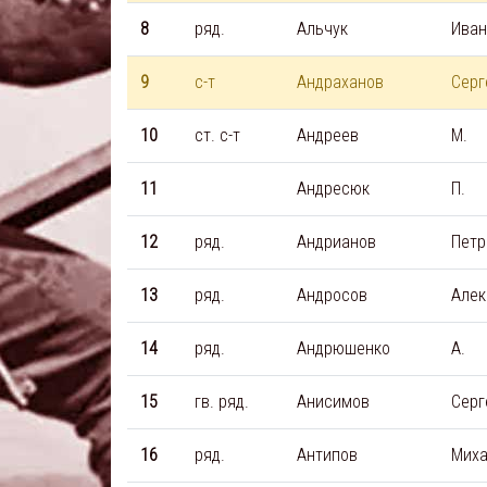
8
ряд.
Альчук
Иван
9
с-т
Андраханов
Серг
10
ст. с-т
Андреев
М.
11
Андресюк
П.
12
ряд.
Андрианов
Петр
13
ряд.
Андросов
Алек
14
ряд.
Андрюшенко
А.
15
гв. ряд.
Анисимов
Серг
16
ряд.
Антипов
Мих