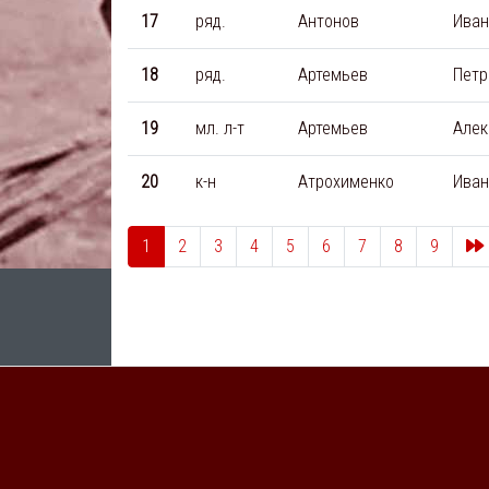
17
ряд.
Антонов
Иван
18
ряд.
Артемьев
Петр
19
мл. л-т
Артемьев
Алек
20
к-н
Атрохименко
Иван
1
2
3
4
5
6
7
8
9