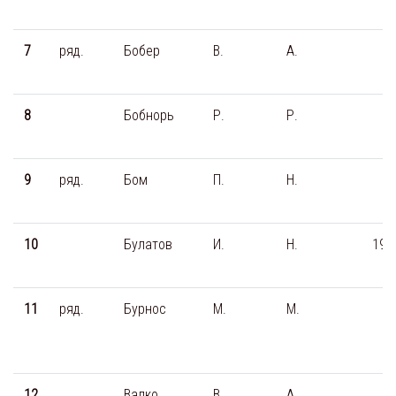
7
ряд.
Бобер
В.
А.
8
Бобнорь
Р.
Р.
9
ряд.
Бом
П.
Н.
10
Булатов
И.
Н.
192
11
ряд.
Бурнос
М.
М.
12
Валко
В.
А.