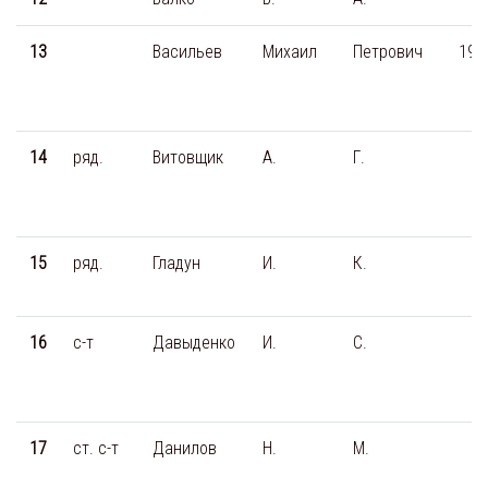
13
Васильев
Михаил
Петрович
190
14
ряд.
Витовщик
А.
Г.
15
ряд.
Гладун
И.
К.
16
с-т
Давыденко
И.
С.
17
ст. с-т
Данилов
Н.
М.