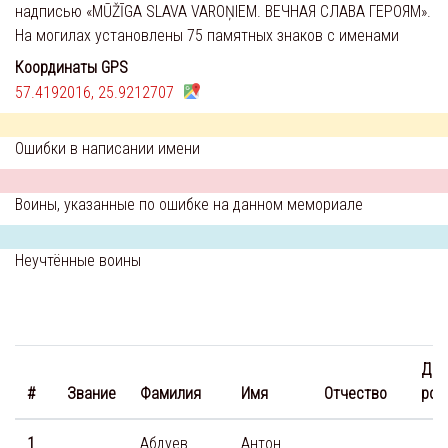
надписью «MŪŽĪGA SLAVA VAROŅIEM. ВЕЧНАЯ СЛАВА ГЕРОЯМ».
На могилах установлены 75 памятных знаков с именами
Координаты GPS
57.4192016, 25.9212707
Ошибки в написании имени
Воины, указанные по ошибке на данном мемориале
Неучтённые воины
Дат
#
Звание
Фамилия
Имя
Отчество
рож
1
Абдуев
Антон