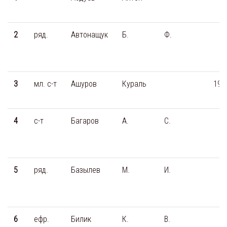
2
ряд.
Автонащук
Б.
Ф.
3
мл. с-т
Ашуров
Кураль
190
4
с-т
Багаров
А.
С.
5
ряд.
Базылев
М.
И.
6
ефр.
Билик
К.
В.