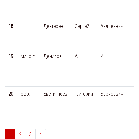
18
Дектерев
Сергей
Андреевич
19
мл. с-т
Денисов
А.
И.
20
ефр.
Евстигнеев
Григорий
Борисович
1
2
3
4