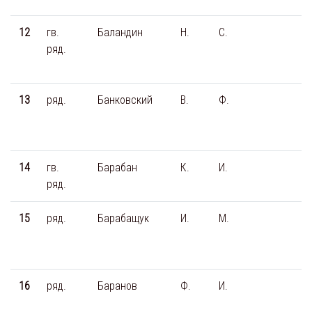
12
гв.
Баландин
Н.
С.
ряд.
13
ряд.
Банковский
В.
Ф.
14
гв.
Барабан
К.
И.
ряд.
15
ряд.
Барабащук
И.
М.
16
ряд.
Баранов
Ф.
И.