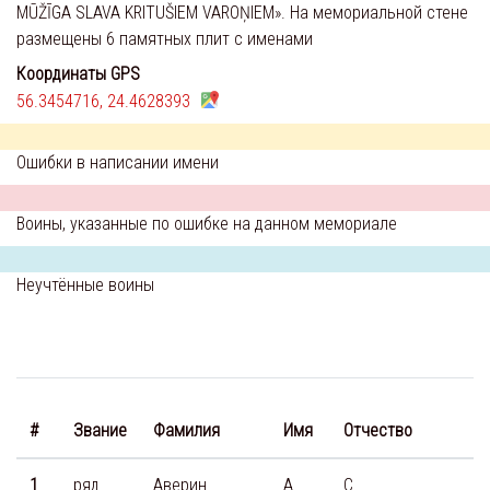
MŪŽĪGA SLAVA KRITUŠIEM VAROŅIEM». На мемориальной стене
размещены 6 памятных плит с именами
Координаты GPS
56.3454716, 24.4628393
Ошибки в написании имени
Воины, указанные по ошибке на данном мемориале
Неучтённые воины
Д
#
Звание
Фамилия
Имя
Отчество
р
1
ряд.
Аверин
А.
С.