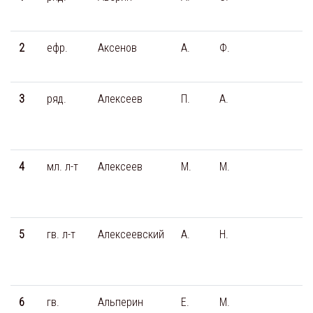
2
ефр.
Аксенов
А.
Ф.
3
ряд.
Алексеев
П.
А.
4
мл. л-т
Алексеев
М.
М.
5
гв. л-т
Алексеевский
А.
Н.
6
гв.
Альперин
Е.
М.