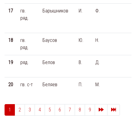
17
гв.
Барышников
И.
Ф.
ряд.
18
гв.
Баусов
Ю.
Н.
ряд.
19
ряд.
Белов
В.
Д.
20
гв. с-т
Беляев
П.
М.
След.
Последня
1
2
3
4
5
6
7
8
9