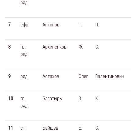
ряд.
7
ефр.
Антонов
Г.
П.
8
гв.
Архипенков
Ф.
С.
ряд.
9
ряд.
Астахов
Олег
Валентинович
1
10
гв.
Багатырь
В.
К.
ряд.
11
с-т
Байшев
Е.
С.