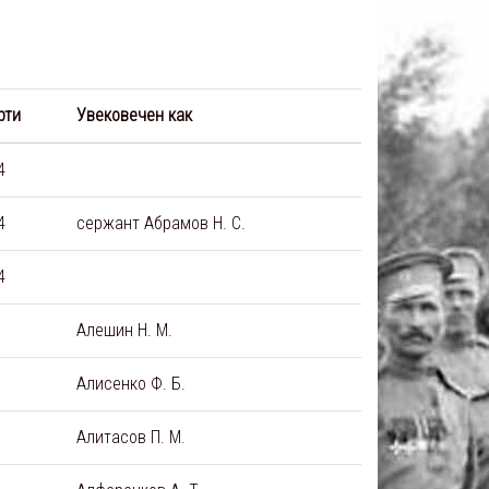
рти
Увековечен как
4
4
сержант Абрамов Н. С.
4
Алешин Н. М.
Алисенко Ф. Б.
Алитасов П. М.