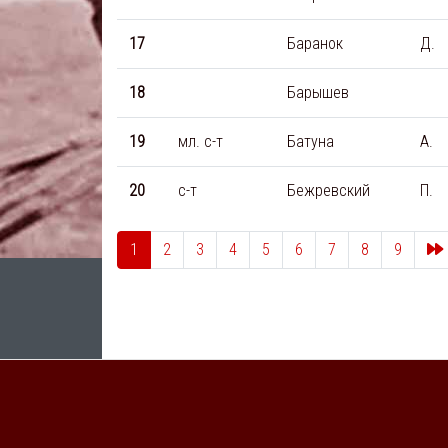
17
Баранок
Д.
18
Барышев
19
мл. с-т
Батуна
А.
20
с-т
Бежревский
П.
1
2
3
4
5
6
7
8
9