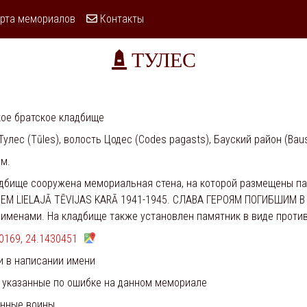
рта мемориалов
Контакты
ТУЛЕС
ое братское кладбище
Тулес (Tūles), волость Цодес (Codes pagasts), Бауский район (Baus
.м.
дбище сооружена мемориальная стена, на которой размещены па
IEM LIELAJĀ TĒVIJAS KARĀ 1941-1945. СЛАВА ГЕРОЯМ ПОГИБШИМ 
 именами. На кладбище также установлен памятник в виде проти
0169, 24.1430451
и в написании имени
 указанные по ошибке на данном мемориале
ённые воины