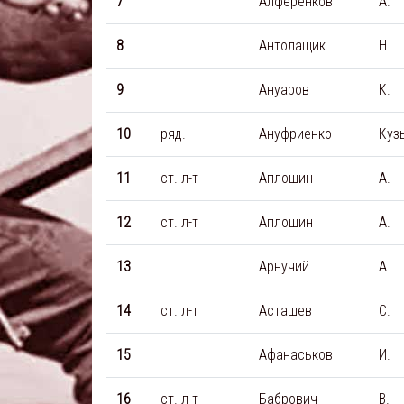
7
Алференков
А.
8
Антолащик
Н.
9
Ануаров
К.
10
ряд.
Ануфриенко
Куз
11
ст. л-т
Аплошин
А.
12
ст. л-т
Аплошин
А.
13
Арнучий
А.
14
ст. л-т
Асташев
С.
15
Афанаськов
И.
16
ст. л-т
Бабрович
В.