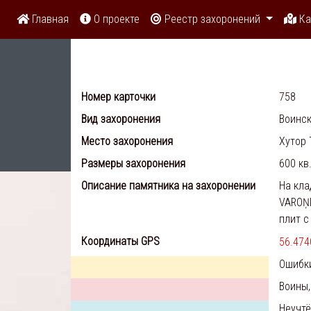
Главная
О проекте
Реестр захоронений
Ка
Номер карточки
758
Вид захоронения
Воинск
Место захоронения
Хутор 
Размеры захоронения
600 кв
Описание памятника на захоронении
На кла
VAROŅ
плит с
Координаты GPS
56.474
Ошибк
Воины,
Неучт