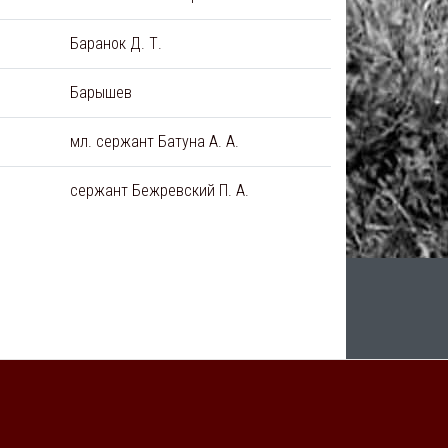
Баранок Д. Т.
Барышев
мл. сержант Батуна А. А.
сержант Бежревский П. А.