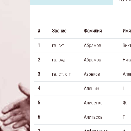
#
Звание
Фамилия
Имя
1
гв. с-т
Абрамов
Вик
2
гв. ряд.
Абрамов
Ник
3
гв. ст. с-т
Азовков
Але
4
Алешин
Н.
5
Алисенко
Ф.
6
Алитасов
П.