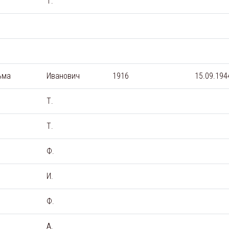
Т.
ьма
Иванович
1916
15.09.194
Т.
Т.
Ф.
И.
Ф.
А.