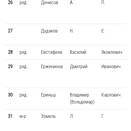
26
ряд.
Денисов
А.
П.
27
Дудаков
Н.
Е.
28
ряд.
Евстафеев
Василий
Яковлевич
29
ряд.
Ерженинов
Дмитрий
Иванович
30
ряд.
Ериньш
Владимир
Карлович
(Вольдемар)
31
м-р
Зомель
Л.
Г.