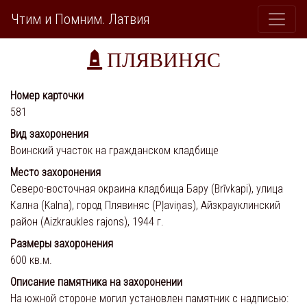
Чтим и Помним. Латвия
ПЛЯВИНЯС
Номер карточки
581
Вид захоронения
Воинский участок на гражданском кладбище
Место захоронения
Северо-восточная окраина кладбища Бару (Brīvkapi), улица
Кална (Kalna), город Плявиняс (Pļaviņas), Айзкрауклинский
район (Aizkraukles rajons), 1944 г.
Размеры захоронения
600 кв.м.
Описание памятника на захоронении
На южной стороне могил установлен памятник с надписью: