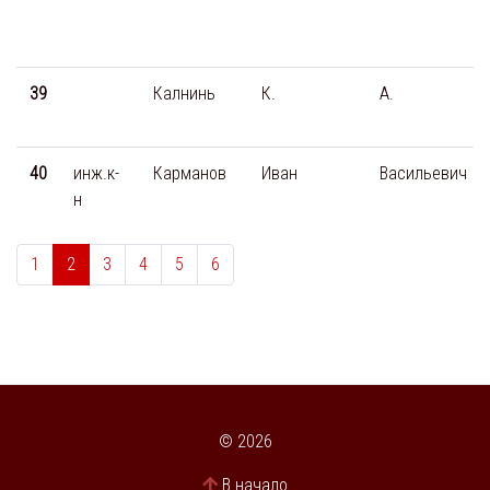
39
Калнинь
К.
А.
40
инж.к-
Карманов
Иван
Васильевич
н
1
2
3
4
5
6
© 2026
В начало