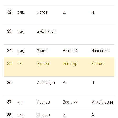
32
ряд.
Зотов
В.
И.
33
ряд.
Зубавичус
34
ряд.
Зудин
Николай
Иванович
35
л-т
Зултер
Виестур
Янович
36
Иванищев
А.
П.
37
к-н
Иванов
Василий
Михайлович
38
ефр.
Иванов
И.
А.