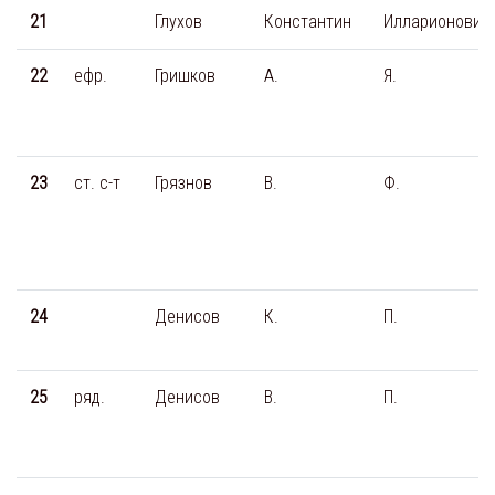
21
Глухов
Константин
Илларионович
22
ефр.
Гришков
А.
Я.
23
ст. с-т
Грязнов
В.
Ф.
24
Денисов
К.
П.
25
ряд.
Денисов
В.
П.