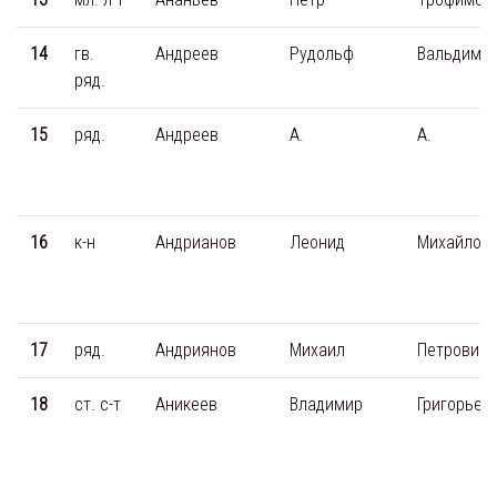
14
гв.
Андреев
Рудольф
Вальдима
ряд.
15
ряд.
Андреев
А.
А.
16
к-н
Андрианов
Леонид
Михайлов
17
ряд.
Андриянов
Михаил
Петрович
18
ст. с-т
Аникеев
Владимир
Григорьев