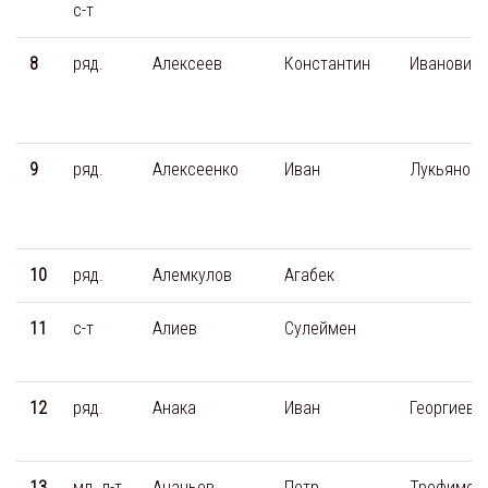
с-т
8
ряд.
Алексеев
Константин
Иванович
9
ряд.
Алексеенко
Иван
Лукьянови
10
ряд.
Алемкулов
Агабек
11
с-т
Алиев
Сулеймен
12
ряд.
Анака
Иван
Георгиеви
13
мл. л-т
Ананьев
Петр
Трофимов