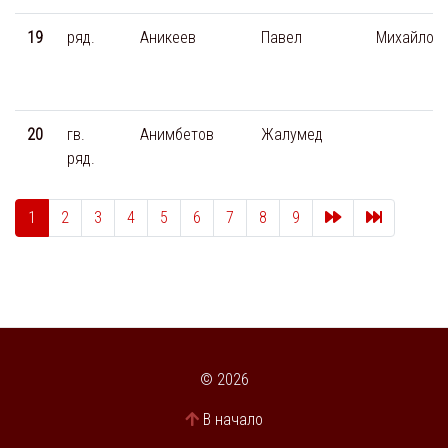
19
ряд.
Аникеев
Павел
Михайлов
20
гв.
Анимбетов
Жалумед
ряд.
След.
Последня
1
2
3
4
5
6
7
8
9
© 2026
В начало