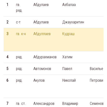
1
гв.
Абдулаев
Азбалаа
ряд.
2
с-т
Абдулаев
Джаухаритин
3
гв. к-н
Абдуллаев
Кудраш
4
ряд.
Абдурахманов
Хатим
5
ряд.
Автомонов
Павел
Васильеви
6
ряд.
Акулов
Николай
Петрович
7
гв. ст.
Александров
Владимир
Семенови