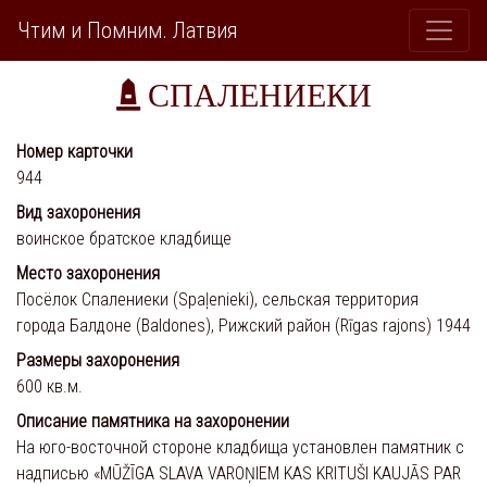
Чтим и Помним. Латвия
СПАЛЕНИЕКИ
Номер карточки
944
Вид захоронения
воинское братское кладбище
Место захоронения
Посёлок Спалениеки (Spaļenieki), сельская территория
города Балдоне (Baldones), Рижский район (Rīgas rajons) 1944
Размеры захоронения
600 кв.м.
Описание памятника на захоронении
На юго-восточной стороне кладбища установлен памятник с
надписью «MŪŽĪGA SLAVA VAROŅIEM KAS KRITUŠI KAUJĀS PAR