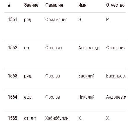
#
Звание
Фамилия
Имя
Отчество
1561
ряд.
Фридманис
Э.
Р.
1562
с-т
Фролкин
Александр
Фролович
1563
ряд.
Фролов
Василий
Васильевич
1564
ефр.
Фролов
Николай
Андреевич
1565
ст. л-т
Хабиббулин
К.
Х.