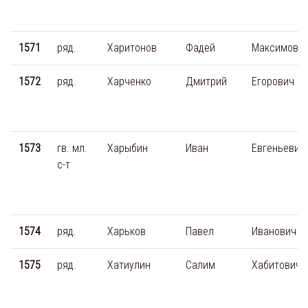
1571
ряд.
Харитонов
Фадей
Максимови
1572
ряд.
Харченко
Дмитрий
Егорович
1573
гв. мл.
Харыбин
Иван
Евгеньевич
с-т
1574
ряд.
Харьков
Павел
Иванович
1575
ряд.
Хатиулин
Салим
Хабитович