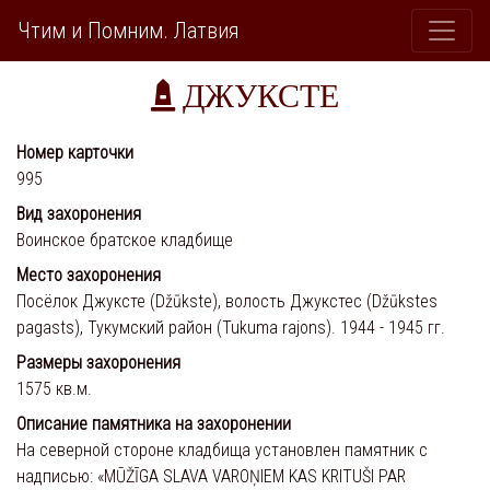
Чтим и Помним. Латвия
ДЖУКСТЕ
Номер карточки
995
Вид захоронения
Воинское братское кладбище
Место захоронения
Посёлок Джуксте (Džūkste), волость Джукстес (Džūkstes
pagasts), Тукумский район (Tukuma rajons). 1944 - 1945 гг.
Размеры захоронения
1575 кв.м.
Описание памятника на захоронении
На северной стороне кладбища установлен памятник с
надписью: «MŪŽĪGA SLAVA VAROŅIEM KAS KRITUŠI PAR