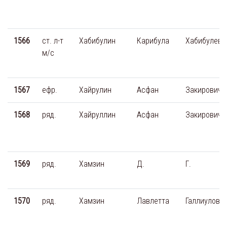
1566
ст. л-т
Хабибулин
Карибула
Хабибулеви
м/с
1567
ефр.
Хайрулин
Асфан
Закирович
1568
ряд.
Хайруллин
Асфан
Закирович
1569
ряд.
Хамзин
Д.
Г.
1570
ряд.
Хамзин
Лавлетта
Галлиулови