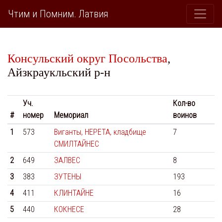
Чтим и Помним. Латвия
Консульский округ Посольства
,
Айзкраукльский р-н
Уч.
Кол-во
#
номер
Мемориал
воинов
1
573
Виганты, НЕРЕТА, кладбище
7
СМИЛТАЙНЕС
2
649
ЗАЛВЕС
8
3
383
ЗУТЕНЫ
193
4
411
КЛИНТАЙНЕ
16
5
440
КОКНЕСЕ
28